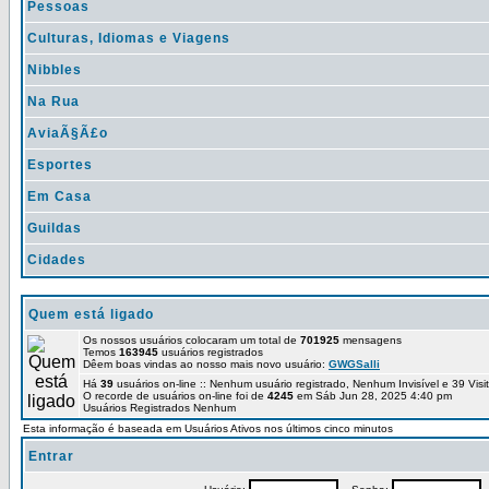
Pessoas
Culturas, Idiomas e Viagens
Nibbles
Na Rua
AviaÃ§Ã£o
Esportes
Em Casa
Guildas
Cidades
Quem está ligado
Os nossos usuários colocaram um total de
701925
mensagens
Temos
163945
usuários registrados
Dêem boas vindas ao nosso mais novo usuário:
GWGSalli
Há
39
usuários on-line :: Nenhum usuário registrado, Nenhum Invisível e 39 Vis
O recorde de usuários on-line foi de
4245
em Sáb Jun 28, 2025 4:40 pm
Usuários Registrados Nenhum
Esta informação é baseada em Usuários Ativos nos últimos cinco minutos
Entrar