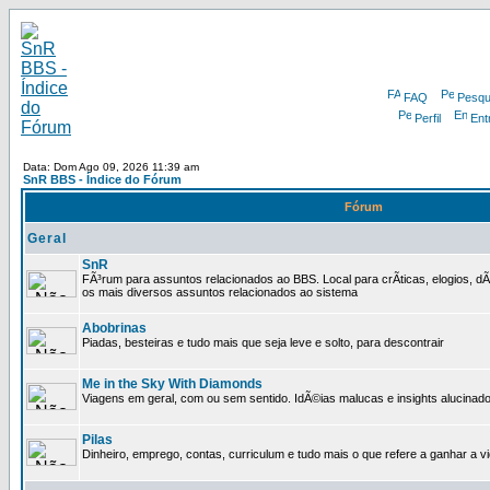
FAQ
Pesqu
Perfil
Ent
Data: Dom Ago 09, 2026 11:39 am
SnR BBS - Índice do Fórum
Fórum
Geral
SnR
FÃ³rum para assuntos relacionados ao BBS. Local para crÃ­ticas, elogios, 
os mais diversos assuntos relacionados ao sistema
Abobrinas
Piadas, besteiras e tudo mais que seja leve e solto, para descontrair
Me in the Sky With Diamonds
Viagens em geral, com ou sem sentido. IdÃ©ias malucas e insights alucinado
Pilas
Dinheiro, emprego, contas, curriculum e tudo mais o que refere a ganhar a v