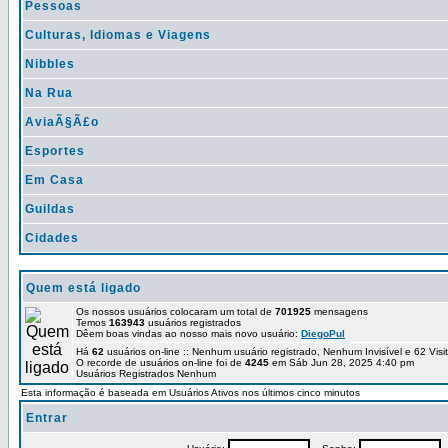
Pessoas
Culturas, Idiomas e Viagens
Nibbles
Na Rua
AviaÃ§Ã£o
Esportes
Em Casa
Guildas
Cidades
Quem está ligado
Os nossos usuários colocaram um total de
701925
mensagens
Temos
163943
usuários registrados
Dêem boas vindas ao nosso mais novo usuário:
DiegoPul
Há
62
usuários on-line :: Nenhum usuário registrado, Nenhum Invisível e 62 Vis
O recorde de usuários on-line foi de
4245
em Sáb Jun 28, 2025 4:40 pm
Usuários Registrados Nenhum
Esta informação é baseada em Usuários Ativos nos últimos cinco minutos
Entrar