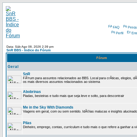
FAQ
Pesqu
Perfil
Ent
Data: Sáb Ago 08, 2026 2:39 pm
SnR BBS - Índice do Fórum
Fórum
Geral
SnR
FÃ³rum para assuntos relacionados ao BBS. Local para crÃ­ticas, elogios, 
os mais diversos assuntos relacionados ao sistema
Abobrinas
Piadas, besteiras e tudo mais que seja leve e solto, para descontrair
Me in the Sky With Diamonds
Viagens em geral, com ou sem sentido. IdÃ©ias malucas e insights alucinado
Pilas
Dinheiro, emprego, contas, curriculum e tudo mais o que refere a ganhar a v