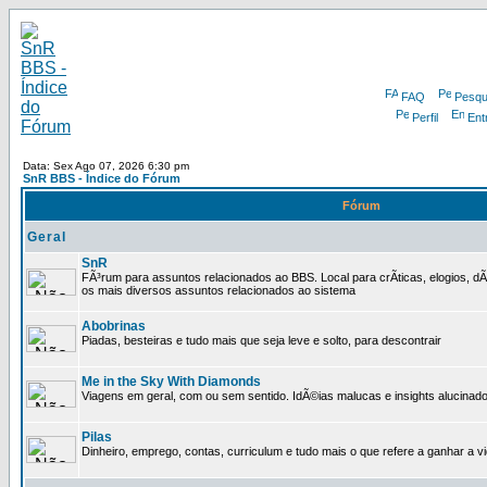
FAQ
Pesqu
Perfil
Ent
Data: Sex Ago 07, 2026 6:30 pm
SnR BBS - Índice do Fórum
Fórum
Geral
SnR
FÃ³rum para assuntos relacionados ao BBS. Local para crÃ­ticas, elogios, 
os mais diversos assuntos relacionados ao sistema
Abobrinas
Piadas, besteiras e tudo mais que seja leve e solto, para descontrair
Me in the Sky With Diamonds
Viagens em geral, com ou sem sentido. IdÃ©ias malucas e insights alucinado
Pilas
Dinheiro, emprego, contas, curriculum e tudo mais o que refere a ganhar a v