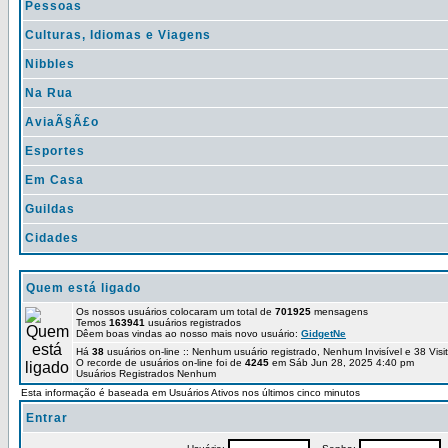
Pessoas
Culturas, Idiomas e Viagens
Nibbles
Na Rua
AviaÃ§Ã£o
Esportes
Em Casa
Guildas
Cidades
Quem está ligado
Os nossos usuários colocaram um total de
701925
mensagens
Temos
163941
usuários registrados
Dêem boas vindas ao nosso mais novo usuário:
GidgetNe
Há
38
usuários on-line :: Nenhum usuário registrado, Nenhum Invisível e 38 Vis
O recorde de usuários on-line foi de
4245
em Sáb Jun 28, 2025 4:40 pm
Usuários Registrados Nenhum
Esta informação é baseada em Usuários Ativos nos últimos cinco minutos
Entrar