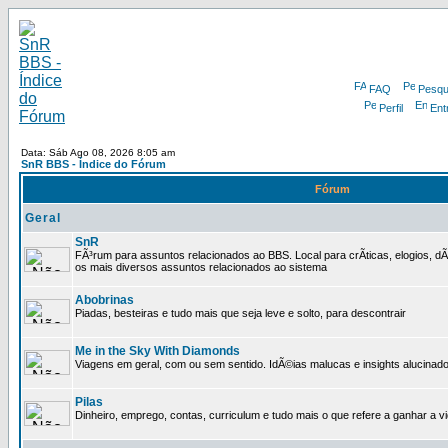
FAQ
Pesqu
Perfil
Ent
Data: Sáb Ago 08, 2026 8:05 am
SnR BBS - Índice do Fórum
Fórum
Geral
SnR
FÃ³rum para assuntos relacionados ao BBS. Local para crÃ­ticas, elogios, 
os mais diversos assuntos relacionados ao sistema
Abobrinas
Piadas, besteiras e tudo mais que seja leve e solto, para descontrair
Me in the Sky With Diamonds
Viagens em geral, com ou sem sentido. IdÃ©ias malucas e insights alucinado
Pilas
Dinheiro, emprego, contas, curriculum e tudo mais o que refere a ganhar a v