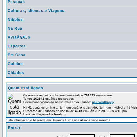
Pessoas
Culturas, Idiomas e Viagens
Nibbles
Na Rua
AviaÃ§Ã£o
Esportes
Em Casa
Guildas
Cidades
Quem está ligado
Os nossos usuários colocaram um total de
701925
mensagens
Temos
163942
usuários registrados
Dêem boas vindas ao nosso mais novo usuário:
nakrwvdCappy
Há
41
usuários on-line :: Nenhum usuário registrado, Nenhum Invisível e 41 Vis
O recorde de usuários on-line foi de
4245
em Sáb Jun 28, 2025 4:40 pm
Usuários Registrados Nenhum
Esta informação é baseada em Usuários Ativos nos últimos cinco minutos
Entrar