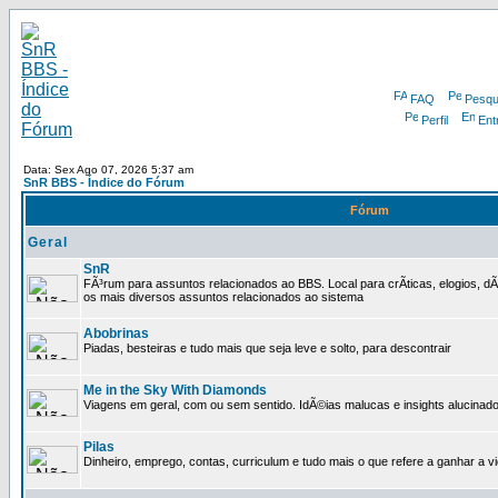
FAQ
Pesqu
Perfil
Ent
Data: Sex Ago 07, 2026 5:37 am
SnR BBS - Índice do Fórum
Fórum
Geral
SnR
FÃ³rum para assuntos relacionados ao BBS. Local para crÃ­ticas, elogios, 
os mais diversos assuntos relacionados ao sistema
Abobrinas
Piadas, besteiras e tudo mais que seja leve e solto, para descontrair
Me in the Sky With Diamonds
Viagens em geral, com ou sem sentido. IdÃ©ias malucas e insights alucinado
Pilas
Dinheiro, emprego, contas, curriculum e tudo mais o que refere a ganhar a v