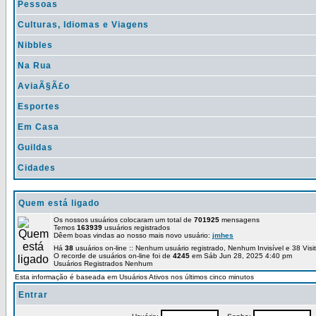
Pessoas
Culturas, Idiomas e Viagens
Nibbles
Na Rua
AviaÃ§Ã£o
Esportes
Em Casa
Guildas
Cidades
Quem está ligado
Os nossos usuários colocaram um total de
701925
mensagens
Temos
163939
usuários registrados
Dêem boas vindas ao nosso mais novo usuário:
jmhes
Há
38
usuários on-line :: Nenhum usuário registrado, Nenhum Invisível e 38 Vis
O recorde de usuários on-line foi de
4245
em Sáb Jun 28, 2025 4:40 pm
Usuários Registrados Nenhum
Esta informação é baseada em Usuários Ativos nos últimos cinco minutos
Entrar