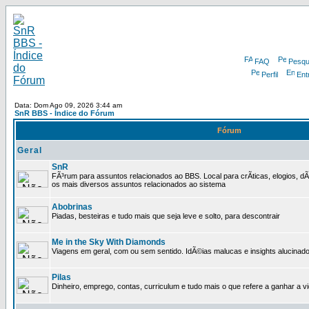
FAQ
Pesqu
Perfil
Ent
Data: Dom Ago 09, 2026 3:44 am
SnR BBS - Índice do Fórum
Fórum
Geral
SnR
FÃ³rum para assuntos relacionados ao BBS. Local para crÃ­ticas, elogios, 
os mais diversos assuntos relacionados ao sistema
Abobrinas
Piadas, besteiras e tudo mais que seja leve e solto, para descontrair
Me in the Sky With Diamonds
Viagens em geral, com ou sem sentido. IdÃ©ias malucas e insights alucinado
Pilas
Dinheiro, emprego, contas, curriculum e tudo mais o que refere a ganhar a v