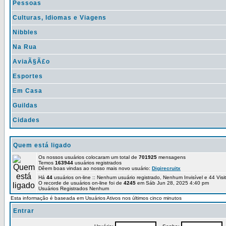
Pessoas
Culturas, Idiomas e Viagens
Nibbles
Na Rua
AviaÃ§Ã£o
Esportes
Em Casa
Guildas
Cidades
Quem está ligado
Os nossos usuários colocaram um total de
701925
mensagens
Temos
163944
usuários registrados
Dêem boas vindas ao nosso mais novo usuário:
Digirecruitx
Há
44
usuários on-line :: Nenhum usuário registrado, Nenhum Invisível e 44 Vis
O recorde de usuários on-line foi de
4245
em Sáb Jun 28, 2025 4:40 pm
Usuários Registrados Nenhum
Esta informação é baseada em Usuários Ativos nos últimos cinco minutos
Entrar