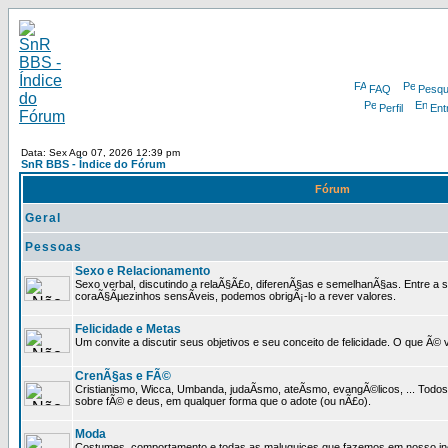
FAQ
Pesqu
Perfil
Ent
Data: Sex Ago 07, 2026 12:39 pm
SnR BBS - Índice do Fórum
Fórum
Geral
Pessoas
Sexo e Relacionamento
Sexo verbal, discutindo a relaÃ§Ã£o, diferenÃ§as e semelhanÃ§as. Entre a s
coraÃ§Ãµezinhos sensÃ­veis, podemos obrigÃ¡-lo a rever valores.
Felicidade e Metas
Um convite a discutir seus objetivos e seu conceito de felicidade. O que Ã©
CrenÃ§as e FÃ©
Cristianismo, Wicca, Umbanda, judaÃ­smo, ateÃ­smo, evangÃ©licos, ... Tod
sobre fÃ© e deus, em qualquer forma que o adote (ou nÃ£o).
Moda
Costumes, comportamento e todas as maluquices que fazemos em nosso inc