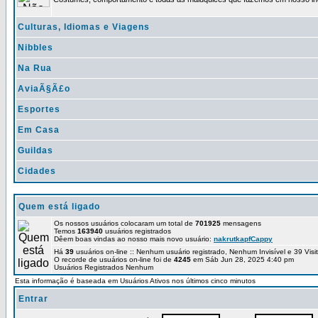
Culturas, Idiomas e Viagens
Nibbles
Na Rua
AviaÃ§Ã£o
Esportes
Em Casa
Guildas
Cidades
Quem está ligado
Os nossos usuários colocaram um total de
701925
mensagens
Temos
163940
usuários registrados
Dêem boas vindas ao nosso mais novo usuário:
nakrutkapfCappy
Há
39
usuários on-line :: Nenhum usuário registrado, Nenhum Invisível e 39 Vis
O recorde de usuários on-line foi de
4245
em Sáb Jun 28, 2025 4:40 pm
Usuários Registrados Nenhum
Esta informação é baseada em Usuários Ativos nos últimos cinco minutos
Entrar