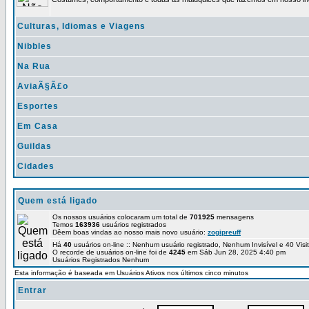
Culturas, Idiomas e Viagens
Nibbles
Na Rua
AviaÃ§Ã£o
Esportes
Em Casa
Guildas
Cidades
Quem está ligado
Os nossos usuários colocaram um total de
701925
mensagens
Temos
163936
usuários registrados
Dêem boas vindas ao nosso mais novo usuário:
zogipreuff
Há
40
usuários on-line :: Nenhum usuário registrado, Nenhum Invisível e 40 Vis
O recorde de usuários on-line foi de
4245
em Sáb Jun 28, 2025 4:40 pm
Usuários Registrados Nenhum
Esta informação é baseada em Usuários Ativos nos últimos cinco minutos
Entrar