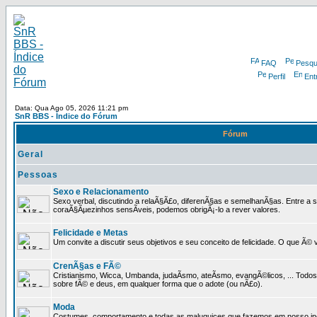
FAQ
Pesqu
Perfil
Ent
Data: Qua Ago 05, 2026 11:21 pm
SnR BBS - Índice do Fórum
Fórum
Geral
Pessoas
Sexo e Relacionamento
Sexo verbal, discutindo a relaÃ§Ã£o, diferenÃ§as e semelhanÃ§as. Entre a s
coraÃ§Ãµezinhos sensÃ­veis, podemos obrigÃ¡-lo a rever valores.
Felicidade e Metas
Um convite a discutir seus objetivos e seu conceito de felicidade. O que Ã©
CrenÃ§as e FÃ©
Cristianismo, Wicca, Umbanda, judaÃ­smo, ateÃ­smo, evangÃ©licos, ... Tod
sobre fÃ© e deus, em qualquer forma que o adote (ou nÃ£o).
Moda
Costumes, comportamento e todas as maluquices que fazemos em nosso inc