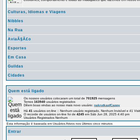
Culturas, Idiomas e Viagens
Nibbles
Na Rua
AviaÃ§Ã£o
Esportes
Em Casa
Guildas
Cidades
Quem está ligado
Os nossos usuários colocaram um total de
701925
mensagens
Temos
163940
usuários registrados
Dêem boas vindas ao nosso mais novo usuário:
nakrutkapfCappy
Há
41
usuários on-line :: Nenhum usuário registrado, Nenhum Invisível e 41 Vis
O recorde de usuários on-line foi de
4245
em Sáb Jun 28, 2025 4:40 pm
Usuários Registrados Nenhum
Esta informação é baseada em Usuários Ativos nos últimos cinco minutos
Entrar