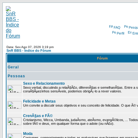
FAQ
Pesqu
Perfil
Ent
Data: Sex Ago 07, 2026 3:19 pm
SnR BBS - Índice do Fórum
Fórum
Geral
Pessoas
Sexo e Relacionamento
Sexo verbal, discutindo a relaÃ§Ã£o, diferenÃ§as e semelhanÃ§as. Entre a s
coraÃ§Ãµezinhos sensÃ­veis, podemos obrigÃ¡-lo a rever valores.
Felicidade e Metas
Um convite a discutir seus objetivos e seu conceito de felicidade. O que Ã©
CrenÃ§as e FÃ©
Cristianismo, Wicca, Umbanda, judaÃ­smo, ateÃ­smo, evangÃ©licos, ... Tod
sobre fÃ© e deus, em qualquer forma que o adote (ou nÃ£o).
Moda
Costumes, comportamento e todas as maluquices que fazemos em nosso inc