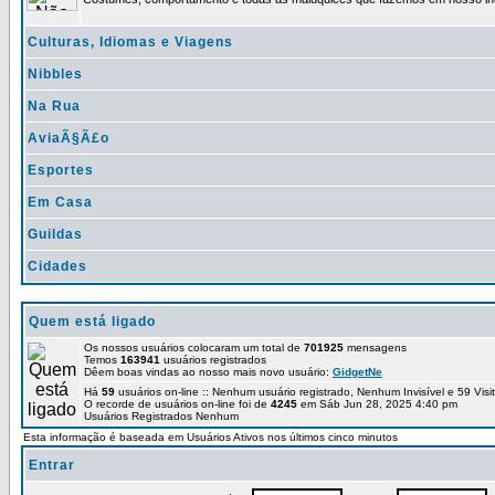
Culturas, Idiomas e Viagens
Nibbles
Na Rua
AviaÃ§Ã£o
Esportes
Em Casa
Guildas
Cidades
Quem está ligado
Os nossos usuários colocaram um total de
701925
mensagens
Temos
163941
usuários registrados
Dêem boas vindas ao nosso mais novo usuário:
GidgetNe
Há
59
usuários on-line :: Nenhum usuário registrado, Nenhum Invisível e 59 Vis
O recorde de usuários on-line foi de
4245
em Sáb Jun 28, 2025 4:40 pm
Usuários Registrados Nenhum
Esta informação é baseada em Usuários Ativos nos últimos cinco minutos
Entrar