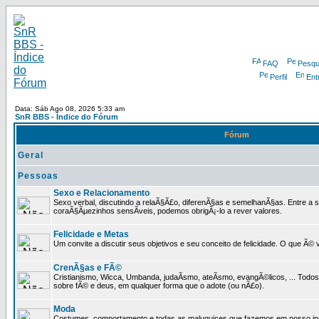
FAQ
Pesqu
Perfil
Ent
Data: Sáb Ago 08, 2026 5:33 am
SnR BBS - Índice do Fórum
Fórum
Geral
Pessoas
Sexo e Relacionamento
Sexo verbal, discutindo a relaÃ§Ã£o, diferenÃ§as e semelhanÃ§as. Entre a s
coraÃ§Ãµezinhos sensÃ­veis, podemos obrigÃ¡-lo a rever valores.
Felicidade e Metas
Um convite a discutir seus objetivos e seu conceito de felicidade. O que Ã©
CrenÃ§as e FÃ©
Cristianismo, Wicca, Umbanda, judaÃ­smo, ateÃ­smo, evangÃ©licos, ... Tod
sobre fÃ© e deus, em qualquer forma que o adote (ou nÃ£o).
Moda
Costumes, comportamento e todas as maluquices que fazemos em nosso inc