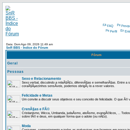
FAQ
Pesqu
Perfil
Ent
Data: Dom Ago 09, 2026 11:49 am
SnR BBS - Índice do Fórum
Fórum
Geral
Pessoas
Sexo e Relacionamento
Sexo verbal, discutindo a relaÃ§Ã£o, diferenÃ§as e semelhanÃ§as. Entre a s
coraÃ§Ãµezinhos sensÃ­veis, podemos obrigÃ¡-lo a rever valores.
Felicidade e Metas
Um convite a discutir seus objetivos e seu conceito de felicidade. O que Ã©
CrenÃ§as e FÃ©
Cristianismo, Wicca, Umbanda, judaÃ­smo, ateÃ­smo, evangÃ©licos, ... Tod
sobre fÃ© e deus, em qualquer forma que o adote (ou nÃ£o).
Moda
Costumes, comportamento e todas as maluquices que fazemos em nosso inc