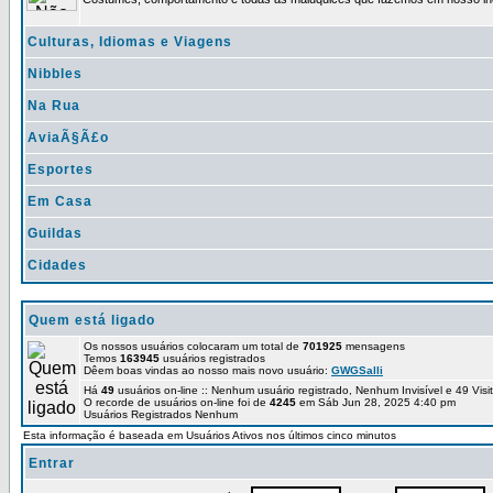
Culturas, Idiomas e Viagens
Nibbles
Na Rua
AviaÃ§Ã£o
Esportes
Em Casa
Guildas
Cidades
Quem está ligado
Os nossos usuários colocaram um total de
701925
mensagens
Temos
163945
usuários registrados
Dêem boas vindas ao nosso mais novo usuário:
GWGSalli
Há
49
usuários on-line :: Nenhum usuário registrado, Nenhum Invisível e 49 Vis
O recorde de usuários on-line foi de
4245
em Sáb Jun 28, 2025 4:40 pm
Usuários Registrados Nenhum
Esta informação é baseada em Usuários Ativos nos últimos cinco minutos
Entrar