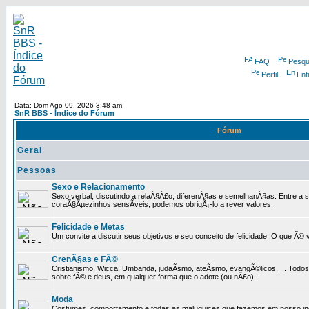
FAQ
Pesqu
Perfil
Ent
Data: Dom Ago 09, 2026 3:48 am
SnR BBS - Índice do Fórum
Fórum
Geral
Pessoas
Sexo e Relacionamento
Sexo verbal, discutindo a relaÃ§Ã£o, diferenÃ§as e semelhanÃ§as. Entre a s
coraÃ§Ãµezinhos sensÃ­veis, podemos obrigÃ¡-lo a rever valores.
Felicidade e Metas
Um convite a discutir seus objetivos e seu conceito de felicidade. O que Ã©
CrenÃ§as e FÃ©
Cristianismo, Wicca, Umbanda, judaÃ­smo, ateÃ­smo, evangÃ©licos, ... Tod
sobre fÃ© e deus, em qualquer forma que o adote (ou nÃ£o).
Moda
Costumes, comportamento e todas as maluquices que fazemos em nosso inc