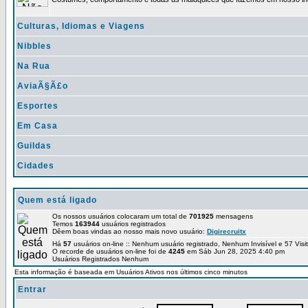
Culturas, Idiomas e Viagens
Nibbles
Na Rua
AviaÃ§Ã£o
Esportes
Em Casa
Guildas
Cidades
Quem está ligado
Os nossos usuários colocaram um total de
701925
mensagens
Temos
163944
usuários registrados
Dêem boas vindas ao nosso mais novo usuário:
Digirecruitx
Há
57
usuários on-line :: Nenhum usuário registrado, Nenhum Invisível e 57 Vis
O recorde de usuários on-line foi de
4245
em Sáb Jun 28, 2025 4:40 pm
Usuários Registrados Nenhum
Esta informação é baseada em Usuários Ativos nos últimos cinco minutos
Entrar