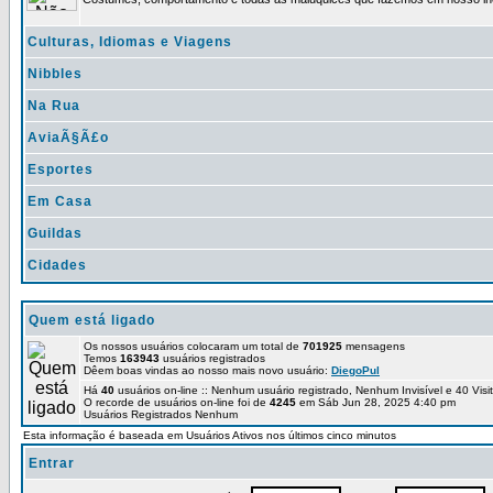
Culturas, Idiomas e Viagens
Nibbles
Na Rua
AviaÃ§Ã£o
Esportes
Em Casa
Guildas
Cidades
Quem está ligado
Os nossos usuários colocaram um total de
701925
mensagens
Temos
163943
usuários registrados
Dêem boas vindas ao nosso mais novo usuário:
DiegoPul
Há
40
usuários on-line :: Nenhum usuário registrado, Nenhum Invisível e 40 Vis
O recorde de usuários on-line foi de
4245
em Sáb Jun 28, 2025 4:40 pm
Usuários Registrados Nenhum
Esta informação é baseada em Usuários Ativos nos últimos cinco minutos
Entrar