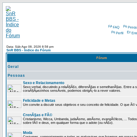
FAQ
Pesqu
Perfil
Ent
Data: Sáb Ago 08, 2026 8:58 pm
SnR BBS - Índice do Fórum
Fórum
Geral
Pessoas
Sexo e Relacionamento
Sexo verbal, discutindo a relaÃ§Ã£o, diferenÃ§as e semelhanÃ§as. Entre a s
coraÃ§Ãµezinhos sensÃ­veis, podemos obrigÃ¡-lo a rever valores.
Felicidade e Metas
Um convite a discutir seus objetivos e seu conceito de felicidade. O que Ã©
CrenÃ§as e FÃ©
Cristianismo, Wicca, Umbanda, judaÃ­smo, ateÃ­smo, evangÃ©licos, ... Tod
sobre fÃ© e deus, em qualquer forma que o adote (ou nÃ£o).
Moda
Costumes, comportamento e todas as maluquices que fazemos em nosso inc