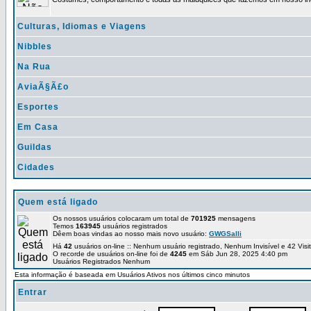
Culturas, Idiomas e Viagens
Nibbles
Na Rua
AviaÃ§Ã£o
Esportes
Em Casa
Guildas
Cidades
Quem está ligado
Os nossos usuários colocaram um total de
701925
mensagens
Temos
163945
usuários registrados
Dêem boas vindas ao nosso mais novo usuário:
GWGSalli
Há
42
usuários on-line :: Nenhum usuário registrado, Nenhum Invisível e 42 Vis
O recorde de usuários on-line foi de
4245
em Sáb Jun 28, 2025 4:40 pm
Usuários Registrados Nenhum
Esta informação é baseada em Usuários Ativos nos últimos cinco minutos
Entrar