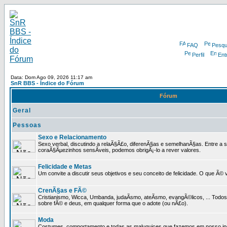
FAQ
Pesqu
Perfil
Ent
Data: Dom Ago 09, 2026 11:17 am
SnR BBS - Índice do Fórum
Fórum
Geral
Pessoas
Sexo e Relacionamento
Sexo verbal, discutindo a relaÃ§Ã£o, diferenÃ§as e semelhanÃ§as. Entre a s
coraÃ§Ãµezinhos sensÃ­veis, podemos obrigÃ¡-lo a rever valores.
Felicidade e Metas
Um convite a discutir seus objetivos e seu conceito de felicidade. O que Ã©
CrenÃ§as e FÃ©
Cristianismo, Wicca, Umbanda, judaÃ­smo, ateÃ­smo, evangÃ©licos, ... Tod
sobre fÃ© e deus, em qualquer forma que o adote (ou nÃ£o).
Moda
Costumes, comportamento e todas as maluquices que fazemos em nosso inc