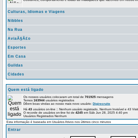
Culturas, Idiomas e Viagens
Nibbles
Na Rua
AviaÃ§Ã£o
Esportes
Em Casa
Guildas
Cidades
Quem está ligado
Os nossos usuários colocaram um total de
701925
mensagens
Temos
163944
usuários registrados
Dêem boas vindas ao nosso mais novo usuário:
Digirecruitx
Há
43
usuários on-line :: Nenhum usuário registrado, Nenhum Invisível e 43 Vis
O recorde de usuários on-line foi de
4245
em Sáb Jun 28, 2025 4:40 pm
Usuários Registrados Nenhum
Esta informação é baseada em Usuários Ativos nos últimos cinco minutos
Entrar