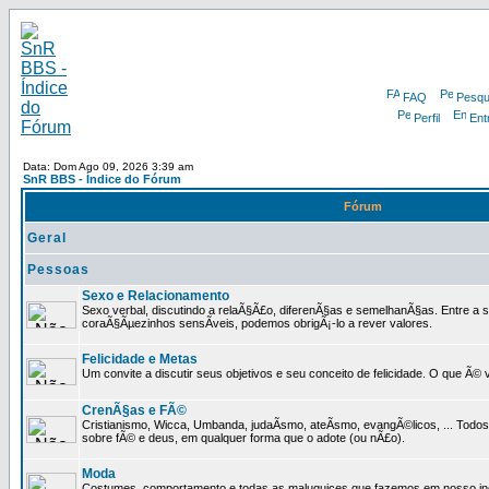
FAQ
Pesqu
Perfil
Ent
Data: Dom Ago 09, 2026 3:39 am
SnR BBS - Índice do Fórum
Fórum
Geral
Pessoas
Sexo e Relacionamento
Sexo verbal, discutindo a relaÃ§Ã£o, diferenÃ§as e semelhanÃ§as. Entre a s
coraÃ§Ãµezinhos sensÃ­veis, podemos obrigÃ¡-lo a rever valores.
Felicidade e Metas
Um convite a discutir seus objetivos e seu conceito de felicidade. O que Ã©
CrenÃ§as e FÃ©
Cristianismo, Wicca, Umbanda, judaÃ­smo, ateÃ­smo, evangÃ©licos, ... Tod
sobre fÃ© e deus, em qualquer forma que o adote (ou nÃ£o).
Moda
Costumes, comportamento e todas as maluquices que fazemos em nosso inc