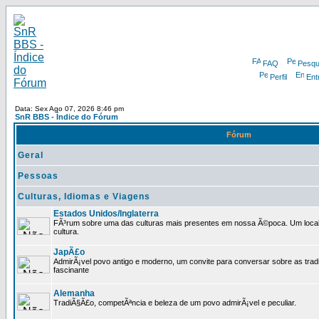
FAQ
Pesqu
Perfil
Ent
Data: Sex Ago 07, 2026 8:46 pm
SnR BBS - Índice do Fórum
Fórum
Geral
Pessoas
Culturas, Idiomas e Viagens
Estados Unidos/Inglaterra
FÃ³rum sobre uma das culturas mais presentes em nossa Ã©poca. Um local p
cultura.
JapÃ£o
AdmirÃ¡vel povo antigo e moderno, um convite para conversar sobre as trad
fascinante
Alemanha
TradiÃ§Ã£o, competÃªncia e beleza de um povo admirÃ¡vel e peculiar.