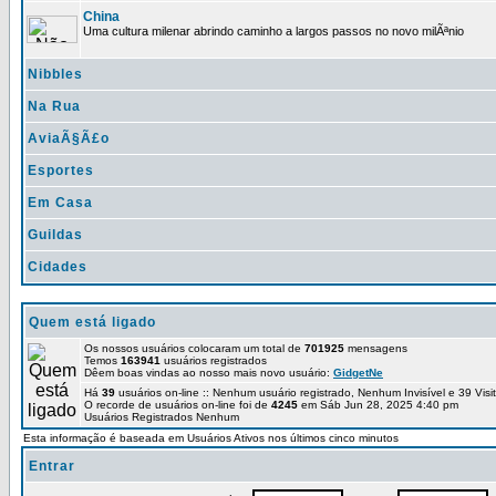
China
Uma cultura milenar abrindo caminho a largos passos no novo milÃªnio
Nibbles
Na Rua
AviaÃ§Ã£o
Esportes
Em Casa
Guildas
Cidades
Quem está ligado
Os nossos usuários colocaram um total de
701925
mensagens
Temos
163941
usuários registrados
Dêem boas vindas ao nosso mais novo usuário:
GidgetNe
Há
39
usuários on-line :: Nenhum usuário registrado, Nenhum Invisível e 39 Vis
O recorde de usuários on-line foi de
4245
em Sáb Jun 28, 2025 4:40 pm
Usuários Registrados Nenhum
Esta informação é baseada em Usuários Ativos nos últimos cinco minutos
Entrar