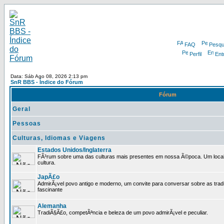
FAQ
Pesqu
Perfil
Ent
Data: Sáb Ago 08, 2026 2:13 pm
SnR BBS - Índice do Fórum
Fórum
Geral
Pessoas
Culturas, Idiomas e Viagens
Estados Unidos/Inglaterra
FÃ³rum sobre uma das culturas mais presentes em nossa Ã©poca. Um local p
cultura.
JapÃ£o
AdmirÃ¡vel povo antigo e moderno, um convite para conversar sobre as trad
fascinante
Alemanha
TradiÃ§Ã£o, competÃªncia e beleza de um povo admirÃ¡vel e peculiar.