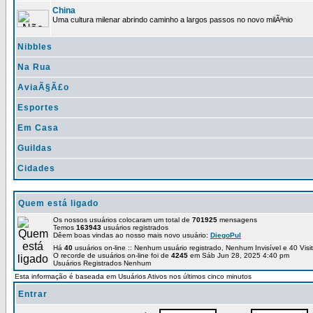
China
Uma cultura milenar abrindo caminho a largos passos no novo milÃªnio
Nibbles
Na Rua
AviaÃ§Ã£o
Esportes
Em Casa
Guildas
Cidades
Quem está ligado
Os nossos usuários colocaram um total de
701925
mensagens
Temos
163943
usuários registrados
Dêem boas vindas ao nosso mais novo usuário:
DiegoPul
Há
40
usuários on-line :: Nenhum usuário registrado, Nenhum Invisível e 40 Vis
O recorde de usuários on-line foi de
4245
em Sáb Jun 28, 2025 4:40 pm
Usuários Registrados Nenhum
Esta informação é baseada em Usuários Ativos nos últimos cinco minutos
Entrar