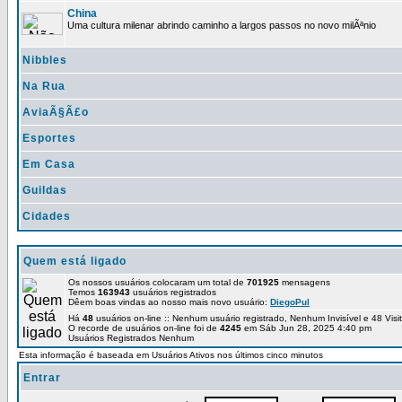
China
Uma cultura milenar abrindo caminho a largos passos no novo milÃªnio
Nibbles
Na Rua
AviaÃ§Ã£o
Esportes
Em Casa
Guildas
Cidades
Quem está ligado
Os nossos usuários colocaram um total de
701925
mensagens
Temos
163943
usuários registrados
Dêem boas vindas ao nosso mais novo usuário:
DiegoPul
Há
48
usuários on-line :: Nenhum usuário registrado, Nenhum Invisível e 48 Vis
O recorde de usuários on-line foi de
4245
em Sáb Jun 28, 2025 4:40 pm
Usuários Registrados Nenhum
Esta informação é baseada em Usuários Ativos nos últimos cinco minutos
Entrar