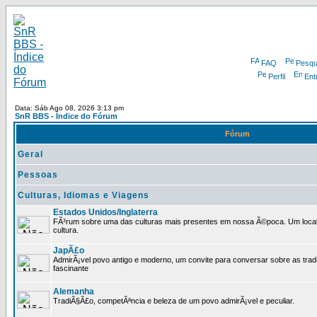
FAQ
Pesqu
Perfil
Ent
Data: Sáb Ago 08, 2026 3:13 pm
SnR BBS - Índice do Fórum
Fórum
Geral
Pessoas
Culturas, Idiomas e Viagens
Estados Unidos/Inglaterra
FÃ³rum sobre uma das culturas mais presentes em nossa Ã©poca. Um local p
cultura.
JapÃ£o
AdmirÃ¡vel povo antigo e moderno, um convite para conversar sobre as trad
fascinante
Alemanha
TradiÃ§Ã£o, competÃªncia e beleza de um povo admirÃ¡vel e peculiar.