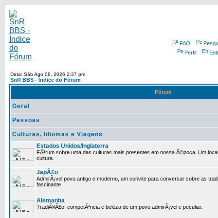
FAQ
Pesqu
Perfil
Ent
Data: Sáb Ago 08, 2026 2:37 pm
SnR BBS - Índice do Fórum
Fórum
Geral
Pessoas
Culturas, Idiomas e Viagens
Estados Unidos/Inglaterra
FÃ³rum sobre uma das culturas mais presentes em nossa Ã©poca. Um local p
cultura.
JapÃ£o
AdmirÃ¡vel povo antigo e moderno, um convite para conversar sobre as trad
fascinante
Alemanha
TradiÃ§Ã£o, competÃªncia e beleza de um povo admirÃ¡vel e peculiar.