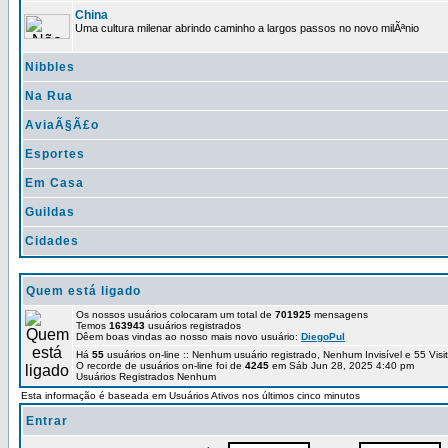
China
Uma cultura milenar abrindo caminho a largos passos no novo milÃªnio
Nibbles
Na Rua
AviaÃ§Ã£o
Esportes
Em Casa
Guildas
Cidades
Quem está ligado
Os nossos usuários colocaram um total de
701925
mensagens
Temos
163943
usuários registrados
Dêem boas vindas ao nosso mais novo usuário:
DiegoPul
Há
55
usuários on-line :: Nenhum usuário registrado, Nenhum Invisível e 55 Vis
O recorde de usuários on-line foi de
4245
em Sáb Jun 28, 2025 4:40 pm
Usuários Registrados Nenhum
Esta informação é baseada em Usuários Ativos nos últimos cinco minutos
Entrar