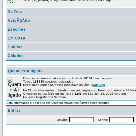
Desenho, pintura, design, modelamento 3D e artes da imagem
Na Rua
AviaÃ§Ã£o
Esportes
Em Casa
Guildas
Cidades
Quem está ligado
Os nossos usuários colocaram um total de
701925
mensagens
Temos
163948
usuários registrados
Dêem boas vindas ao nosso mais novo usuário:
yadalvep
Há
38
usuários on-line :: Nenhum usuário registrado, Nenhum Invisível e 38 Vis
O recorde de usuários on-line foi de
4245
em Sáb Jun 28, 2025 4:40 pm
Usuários Registrados Nenhum
Esta informação é baseada em Usuários Ativos nos últimos cinco minutos
Entrar
Usuário:
Senha:
P