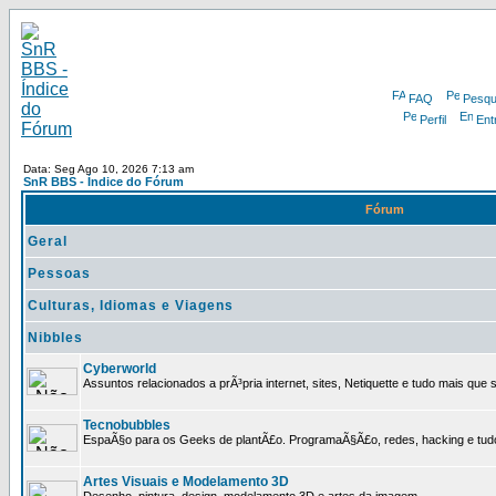
FAQ
Pesqu
Perfil
Ent
Data: Seg Ago 10, 2026 7:13 am
SnR BBS - Índice do Fórum
Fórum
Geral
Pessoas
Culturas, Idiomas e Viagens
Nibbles
Cyberworld
Assuntos relacionados a prÃ³pria internet, sites, Netiquette e tudo mais que s
Tecnobubbles
EspaÃ§o para os Geeks de plantÃ£o. ProgramaÃ§Ã£o, redes, hacking e tud
Artes Visuais e Modelamento 3D