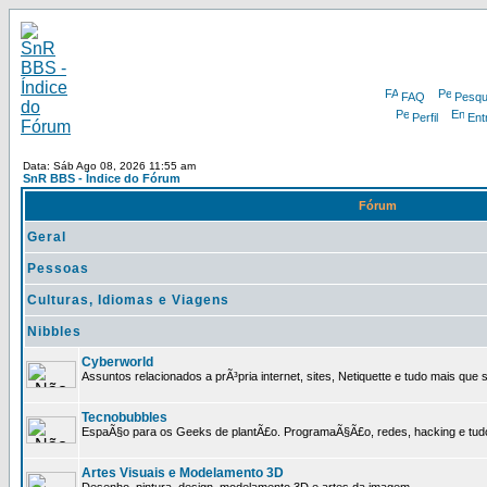
FAQ
Pesqu
Perfil
Ent
Data: Sáb Ago 08, 2026 11:55 am
SnR BBS - Índice do Fórum
Fórum
Geral
Pessoas
Culturas, Idiomas e Viagens
Nibbles
Cyberworld
Assuntos relacionados a prÃ³pria internet, sites, Netiquette e tudo mais que s
Tecnobubbles
EspaÃ§o para os Geeks de plantÃ£o. ProgramaÃ§Ã£o, redes, hacking e tud
Artes Visuais e Modelamento 3D