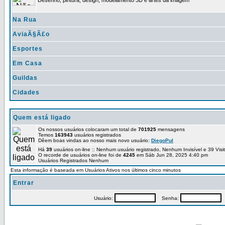
Desenho, pintura, design, modelamento 3D e artes da imagem
Na Rua
AviaÃ§Ã£o
Esportes
Em Casa
Guildas
Cidades
Quem está ligado
Os nossos usuários colocaram um total de
701925
mensagens
Temos
163943
usuários registrados
Dêem boas vindas ao nosso mais novo usuário:
DiegoPul
Há
39
usuários on-line :: Nenhum usuário registrado, Nenhum Invisível e 39 Vis
O recorde de usuários on-line foi de
4245
em Sáb Jun 28, 2025 4:40 pm
Usuários Registrados Nenhum
Esta informação é baseada em Usuários Ativos nos últimos cinco minutos
Entrar
Usuário:
Senha:
P