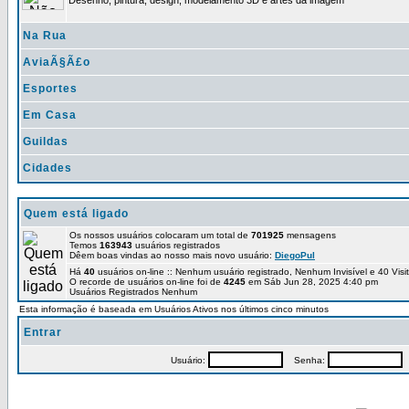
Desenho, pintura, design, modelamento 3D e artes da imagem
Na Rua
AviaÃ§Ã£o
Esportes
Em Casa
Guildas
Cidades
Quem está ligado
Os nossos usuários colocaram um total de
701925
mensagens
Temos
163943
usuários registrados
Dêem boas vindas ao nosso mais novo usuário:
DiegoPul
Há
40
usuários on-line :: Nenhum usuário registrado, Nenhum Invisível e 40 Vis
O recorde de usuários on-line foi de
4245
em Sáb Jun 28, 2025 4:40 pm
Usuários Registrados Nenhum
Esta informação é baseada em Usuários Ativos nos últimos cinco minutos
Entrar
Usuário:
Senha:
P