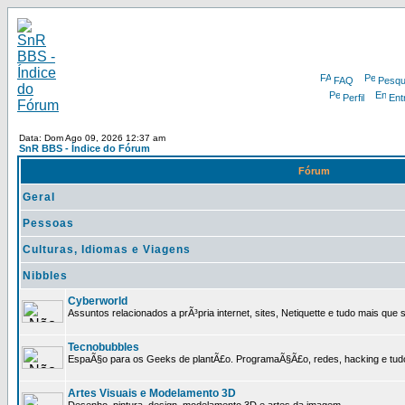
FAQ
Pesqu
Perfil
Ent
Data: Dom Ago 09, 2026 12:37 am
SnR BBS - Índice do Fórum
Fórum
Geral
Pessoas
Culturas, Idiomas e Viagens
Nibbles
Cyberworld
Assuntos relacionados a prÃ³pria internet, sites, Netiquette e tudo mais que s
Tecnobubbles
EspaÃ§o para os Geeks de plantÃ£o. ProgramaÃ§Ã£o, redes, hacking e tud
Artes Visuais e Modelamento 3D