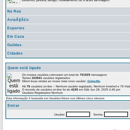
Desenho, pintura, design, modelamento 3D e artes da imagem
Na Rua
AviaÃ§Ã£o
Esportes
Em Casa
Guildas
Cidades
Quem está ligado
Os nossos usuários colocaram um total de
701925
mensagens
Temos
163941
usuários registrados
Dêem boas vindas ao nosso mais novo usuário:
GidgetNe
Há
76
usuários on-line :: Nenhum usuário registrado, Nenhum Invisível e 76 Vis
O recorde de usuários on-line foi de
4245
em Sáb Jun 28, 2025 4:40 pm
Usuários Registrados Nenhum
Esta informação é baseada em Usuários Ativos nos últimos cinco minutos
Entrar
Usuário:
Senha:
P