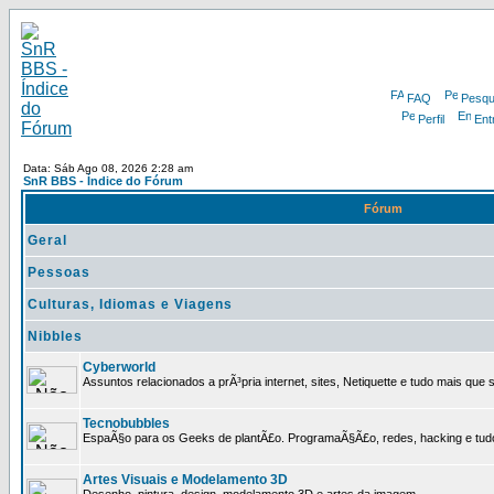
FAQ
Pesqu
Perfil
Ent
Data: Sáb Ago 08, 2026 2:28 am
SnR BBS - Índice do Fórum
Fórum
Geral
Pessoas
Culturas, Idiomas e Viagens
Nibbles
Cyberworld
Assuntos relacionados a prÃ³pria internet, sites, Netiquette e tudo mais que s
Tecnobubbles
EspaÃ§o para os Geeks de plantÃ£o. ProgramaÃ§Ã£o, redes, hacking e tud
Artes Visuais e Modelamento 3D