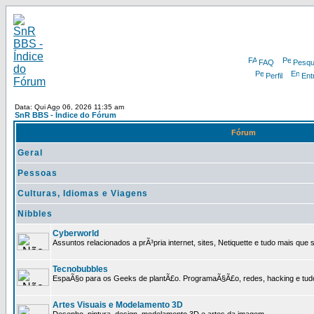
FAQ
Pesqu
Perfil
Ent
Data: Qui Ago 06, 2026 11:35 am
SnR BBS - Índice do Fórum
Fórum
Geral
Pessoas
Culturas, Idiomas e Viagens
Nibbles
Cyberworld
Assuntos relacionados a prÃ³pria internet, sites, Netiquette e tudo mais que s
Tecnobubbles
EspaÃ§o para os Geeks de plantÃ£o. ProgramaÃ§Ã£o, redes, hacking e tud
Artes Visuais e Modelamento 3D