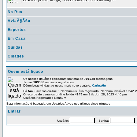
Desenho, pintura, design, modelamento 3D e artes da imagem
Na Rua
AviaÃ§Ã£o
Esportes
Em Casa
Guildas
Cidades
Quem está ligado
Os nossos usuários colocaram um total de
701925
mensagens
Temos
163938
usuários registrados
Dêem boas vindas ao nosso mais novo usuário:
CarinaHu
Há
542
usuários on-line :: Nenhum usuário registrado, Nenhum Invisível e 542 V
O recorde de usuários on-line foi de
4245
em Sáb Jun 28, 2025 4:40 pm
Usuários Registrados Nenhum
Esta informação é baseada em Usuários Ativos nos últimos cinco minutos
Entrar
Usuário:
Senha:
P