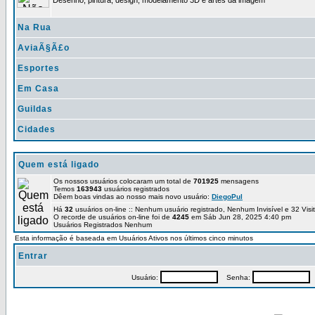
Desenho, pintura, design, modelamento 3D e artes da imagem
Na Rua
AviaÃ§Ã£o
Esportes
Em Casa
Guildas
Cidades
Quem está ligado
Os nossos usuários colocaram um total de
701925
mensagens
Temos
163943
usuários registrados
Dêem boas vindas ao nosso mais novo usuário:
DiegoPul
Há
32
usuários on-line :: Nenhum usuário registrado, Nenhum Invisível e 32 Vis
O recorde de usuários on-line foi de
4245
em Sáb Jun 28, 2025 4:40 pm
Usuários Registrados Nenhum
Esta informação é baseada em Usuários Ativos nos últimos cinco minutos
Entrar
Usuário:
Senha:
P