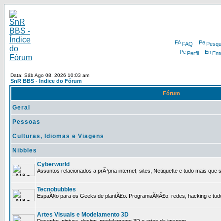
FAQ
Pesqu
Perfil
Ent
Data: Sáb Ago 08, 2026 10:03 am
SnR BBS - Índice do Fórum
Fórum
Geral
Pessoas
Culturas, Idiomas e Viagens
Nibbles
Cyberworld
Assuntos relacionados a prÃ³pria internet, sites, Netiquette e tudo mais que s
Tecnobubbles
EspaÃ§o para os Geeks de plantÃ£o. ProgramaÃ§Ã£o, redes, hacking e tud
Artes Visuais e Modelamento 3D