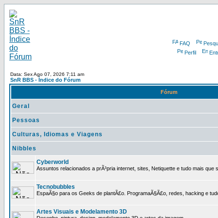
FAQ
Pesqu
Perfil
Ent
Data: Sex Ago 07, 2026 7:11 am
SnR BBS - Índice do Fórum
Fórum
Geral
Pessoas
Culturas, Idiomas e Viagens
Nibbles
Cyberworld
Assuntos relacionados a prÃ³pria internet, sites, Netiquette e tudo mais que s
Tecnobubbles
EspaÃ§o para os Geeks de plantÃ£o. ProgramaÃ§Ã£o, redes, hacking e tud
Artes Visuais e Modelamento 3D