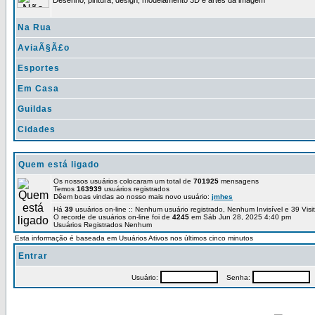
Desenho, pintura, design, modelamento 3D e artes da imagem
Na Rua
AviaÃ§Ã£o
Esportes
Em Casa
Guildas
Cidades
Quem está ligado
Os nossos usuários colocaram um total de
701925
mensagens
Temos
163939
usuários registrados
Dêem boas vindas ao nosso mais novo usuário:
jmhes
Há
39
usuários on-line :: Nenhum usuário registrado, Nenhum Invisível e 39 Vis
O recorde de usuários on-line foi de
4245
em Sáb Jun 28, 2025 4:40 pm
Usuários Registrados Nenhum
Esta informação é baseada em Usuários Ativos nos últimos cinco minutos
Entrar
Usuário:
Senha:
P