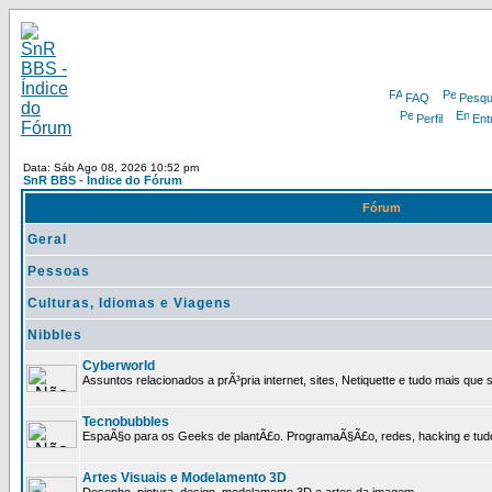
FAQ
Pesqu
Perfil
Ent
Data: Sáb Ago 08, 2026 10:52 pm
SnR BBS - Índice do Fórum
Fórum
Geral
Pessoas
Culturas, Idiomas e Viagens
Nibbles
Cyberworld
Assuntos relacionados a prÃ³pria internet, sites, Netiquette e tudo mais que s
Tecnobubbles
EspaÃ§o para os Geeks de plantÃ£o. ProgramaÃ§Ã£o, redes, hacking e tud
Artes Visuais e Modelamento 3D