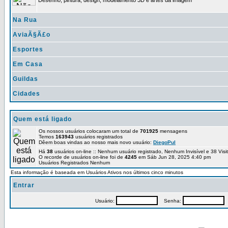
Desenho, pintura, design, modelamento 3D e artes da imagem
Na Rua
AviaÃ§Ã£o
Esportes
Em Casa
Guildas
Cidades
Quem está ligado
Os nossos usuários colocaram um total de
701925
mensagens
Temos
163943
usuários registrados
Dêem boas vindas ao nosso mais novo usuário:
DiegoPul
Há
38
usuários on-line :: Nenhum usuário registrado, Nenhum Invisível e 38 Vis
O recorde de usuários on-line foi de
4245
em Sáb Jun 28, 2025 4:40 pm
Usuários Registrados Nenhum
Esta informação é baseada em Usuários Ativos nos últimos cinco minutos
Entrar
Usuário:
Senha:
P