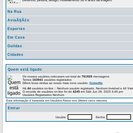
Desenho, pintura, design, modelamento 3D e artes da imagem
Na Rua
AviaÃ§Ã£o
Esportes
Em Casa
Guildas
Cidades
Quem está ligado
Os nossos usuários colocaram um total de
701925
mensagens
Temos
163941
usuários registrados
Dêem boas vindas ao nosso mais novo usuário:
GidgetNe
Há
44
usuários on-line :: Nenhum usuário registrado, Nenhum Invisível e 44 Vis
O recorde de usuários on-line foi de
4245
em Sáb Jun 28, 2025 4:40 pm
Usuários Registrados Nenhum
Esta informação é baseada em Usuários Ativos nos últimos cinco minutos
Entrar
Usuário:
Senha:
P