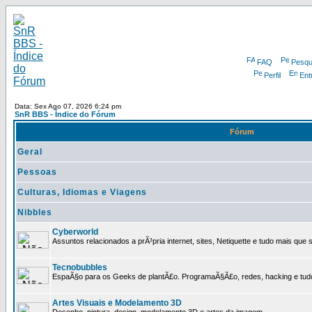
FAQ
Pesqu
Perfil
Ent
Data: Sex Ago 07, 2026 6:24 pm
SnR BBS - Índice do Fórum
Fórum
Geral
Pessoas
Culturas, Idiomas e Viagens
Nibbles
Cyberworld
Assuntos relacionados a prÃ³pria internet, sites, Netiquette e tudo mais que s
Tecnobubbles
EspaÃ§o para os Geeks de plantÃ£o. ProgramaÃ§Ã£o, redes, hacking e tud
Artes Visuais e Modelamento 3D