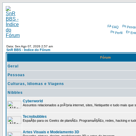
FAQ
Pesqu
Perfil
Ent
Data: Sex Ago 07, 2026 2:57 am
SnR BBS - Índice do Fórum
Fórum
Geral
Pessoas
Culturas, Idiomas e Viagens
Nibbles
Cyberworld
Assuntos relacionados a prÃ³pria internet, sites, Netiquette e tudo mais que s
Tecnobubbles
EspaÃ§o para os Geeks de plantÃ£o. ProgramaÃ§Ã£o, redes, hacking e tud
Artes Visuais e Modelamento 3D