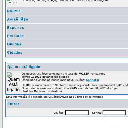
Desenho, pintura, design, modelamento 3D e artes da imagem
Na Rua
AviaÃ§Ã£o
Esportes
Em Casa
Guildas
Cidades
Quem está ligado
Os nossos usuários colocaram um total de
701925
mensagens
Temos
163938
usuários registrados
Dêem boas vindas ao nosso mais novo usuário:
CarinaHu
Há
39
usuários on-line :: Nenhum usuário registrado, Nenhum Invisível e 39 Vis
O recorde de usuários on-line foi de
4245
em Sáb Jun 28, 2025 4:40 pm
Usuários Registrados Nenhum
Esta informação é baseada em Usuários Ativos nos últimos cinco minutos
Entrar
Usuário:
Senha:
P