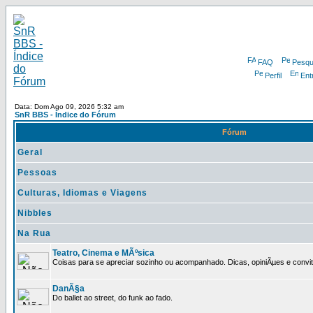
FAQ
Pesqu
Perfil
Ent
Data: Dom Ago 09, 2026 5:32 am
SnR BBS - Índice do Fórum
Fórum
Geral
Pessoas
Culturas, Idiomas e Viagens
Nibbles
Na Rua
Teatro, Cinema e MÃºsica
Coisas para se apreciar sozinho ou acompanhado. Dicas, opiniÃµes e convit
DanÃ§a
Do ballet ao street, do funk ao fado.