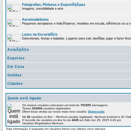
Fotografias, Pinturas e ExposiÃ§Ãµes
Imagens, sensibilidade e arte.
Aeromodelismo
Pequenos aeroplanos e helicÃ³pteros, modelos em escala, elÃ©tricos ou a 
Luzes na EscuridÃ£o
Danceterias, festas e baladas. Lugares para sair, danÃ§ar, jogar e fazer fest
AviaÃ§Ã£o
Esportes
Em Casa
Guildas
Cidades
Quem está ligado
Os nossos usuários colocaram um total de
701925
mensagens
Temos
163944
usuários registrados
Dêem boas vindas ao nosso mais novo usuário:
Digirecruitx
Há
42
usuários on-line :: Nenhum usuário registrado, Nenhum Invisível e 42 Vis
O recorde de usuários on-line foi de
4245
em Sáb Jun 28, 2025 4:40 pm
Usuários Registrados Nenhum
Esta informação é baseada em Usuários Ativos nos últimos cinco minutos