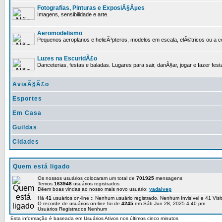
Fotografias, Pinturas e ExposiÃ§Ãµes
Imagens, sensibilidade e arte.
Aeromodelismo
Pequenos aeroplanos e helicÃ³pteros, modelos em escala, elÃ©tricos ou a 
Luzes na EscuridÃ£o
Danceterias, festas e baladas. Lugares para sair, danÃ§ar, jogar e fazer fest
AviaÃ§Ã£o
Esportes
Em Casa
Guildas
Cidades
Quem está ligado
Os nossos usuários colocaram um total de
701925
mensagens
Temos
163948
usuários registrados
Dêem boas vindas ao nosso mais novo usuário:
yadalvep
Há
41
usuários on-line :: Nenhum usuário registrado, Nenhum Invisível e 41 Vis
O recorde de usuários on-line foi de
4245
em Sáb Jun 28, 2025 4:40 pm
Usuários Registrados Nenhum
Esta informação é baseada em Usuários Ativos nos últimos cinco minutos