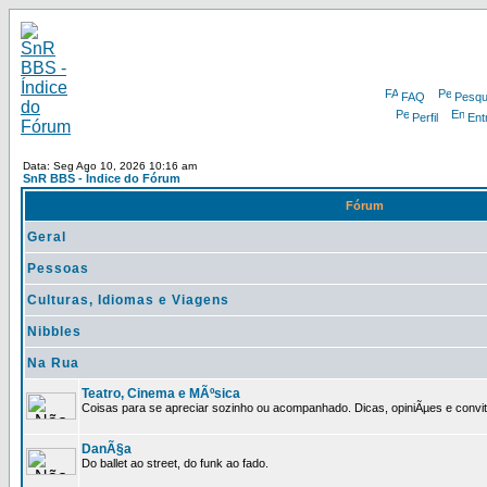
FAQ
Pesqu
Perfil
Ent
Data: Seg Ago 10, 2026 10:16 am
SnR BBS - Índice do Fórum
Fórum
Geral
Pessoas
Culturas, Idiomas e Viagens
Nibbles
Na Rua
Teatro, Cinema e MÃºsica
Coisas para se apreciar sozinho ou acompanhado. Dicas, opiniÃµes e convit
DanÃ§a
Do ballet ao street, do funk ao fado.