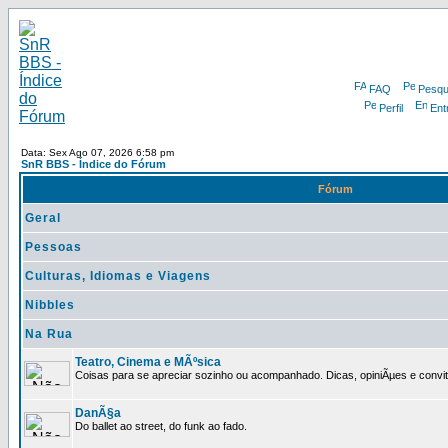
FAQ
Pesqu
Perfil
Ent
Data: Sex Ago 07, 2026 6:58 pm
SnR BBS - Índice do Fórum
Fórum
Geral
Pessoas
Culturas, Idiomas e Viagens
Nibbles
Na Rua
Teatro, Cinema e MÃºsica
Coisas para se apreciar sozinho ou acompanhado. Dicas, opiniÃµes e convit
DanÃ§a
Do ballet ao street, do funk ao fado.