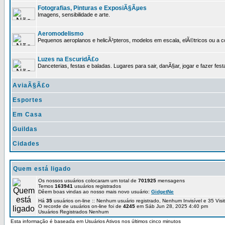
Fotografias, Pinturas e ExposiÃ§Ãµes
Imagens, sensibilidade e arte.
Aeromodelismo
Pequenos aeroplanos e helicÃ³pteros, modelos em escala, elÃ©tricos ou a 
Luzes na EscuridÃ£o
Danceterias, festas e baladas. Lugares para sair, danÃ§ar, jogar e fazer fest
AviaÃ§Ã£o
Esportes
Em Casa
Guildas
Cidades
Quem está ligado
Os nossos usuários colocaram um total de
701925
mensagens
Temos
163941
usuários registrados
Dêem boas vindas ao nosso mais novo usuário:
GidgetNe
Há
35
usuários on-line :: Nenhum usuário registrado, Nenhum Invisível e 35 Vis
O recorde de usuários on-line foi de
4245
em Sáb Jun 28, 2025 4:40 pm
Usuários Registrados Nenhum
Esta informação é baseada em Usuários Ativos nos últimos cinco minutos