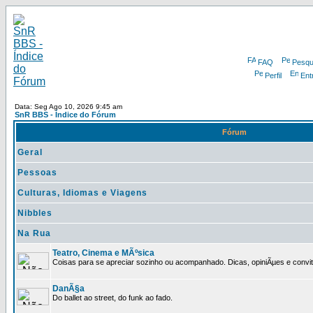
FAQ
Pesqu
Perfil
Ent
Data: Seg Ago 10, 2026 9:45 am
SnR BBS - Índice do Fórum
Fórum
Geral
Pessoas
Culturas, Idiomas e Viagens
Nibbles
Na Rua
Teatro, Cinema e MÃºsica
Coisas para se apreciar sozinho ou acompanhado. Dicas, opiniÃµes e convit
DanÃ§a
Do ballet ao street, do funk ao fado.