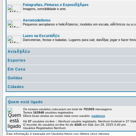
Fotografias, Pinturas e ExposiÃ§Ãµes
Imagens, sensibilidade e arte.
Aeromodelismo
Pequenos aeroplanos e helicÃ³pteros, modelos em escala, elÃ©tricos ou a 
Luzes na EscuridÃ£o
Danceterias, festas e baladas. Lugares para sair, danÃ§ar, jogar e fazer fest
AviaÃ§Ã£o
Esportes
Em Casa
Guildas
Cidades
Quem está ligado
Os nossos usuários colocaram um total de
701925
mensagens
Temos
163948
usuários registrados
Dêem boas vindas ao nosso mais novo usuário:
yadalvep
Há
37
usuários on-line :: Nenhum usuário registrado, Nenhum Invisível e 37 Vis
O recorde de usuários on-line foi de
4245
em Sáb Jun 28, 2025 4:40 pm
Usuários Registrados Nenhum
Esta informação é baseada em Usuários Ativos nos últimos cinco minutos