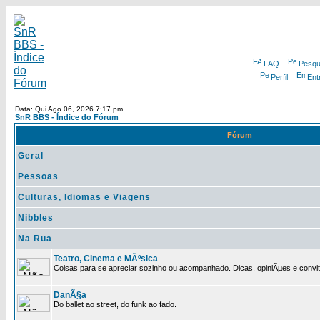
FAQ
Pesqu
Perfil
Ent
Data: Qui Ago 06, 2026 7:17 pm
SnR BBS - Índice do Fórum
Fórum
Geral
Pessoas
Culturas, Idiomas e Viagens
Nibbles
Na Rua
Teatro, Cinema e MÃºsica
Coisas para se apreciar sozinho ou acompanhado. Dicas, opiniÃµes e convit
DanÃ§a
Do ballet ao street, do funk ao fado.