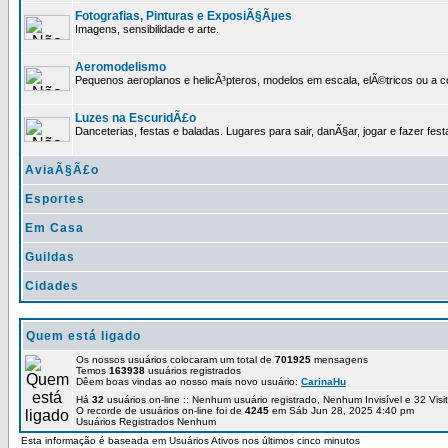
Fotografias, Pinturas e ExposiÃ§Ãµes
Imagens, sensibilidade e arte.
Aeromodelismo
Pequenos aeroplanos e helicÃ³pteros, modelos em escala, elÃ©tricos ou a 
Luzes na EscuridÃ£o
Danceterias, festas e baladas. Lugares para sair, danÃ§ar, jogar e fazer fest
AviaÃ§Ã£o
Esportes
Em Casa
Guildas
Cidades
Quem está ligado
Os nossos usuários colocaram um total de
701925
mensagens
Temos
163938
usuários registrados
Dêem boas vindas ao nosso mais novo usuário:
CarinaHu
Há
32
usuários on-line :: Nenhum usuário registrado, Nenhum Invisível e 32 Vis
O recorde de usuários on-line foi de
4245
em Sáb Jun 28, 2025 4:40 pm
Usuários Registrados Nenhum
Esta informação é baseada em Usuários Ativos nos últimos cinco minutos