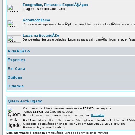
Fotografias, Pinturas e ExposiÃ§Ãµes
Imagens, sensibilidade e arte.
Aeromodelismo
Pequenos aeroplanos e helicÃ³pteros, modelos em escala, elÃ©tricos ou a 
Luzes na EscuridÃ£o
Danceterias, festas e baladas. Lugares para sair, danÃ§ar, jogar e fazer fest
AviaÃ§Ã£o
Esportes
Em Casa
Guildas
Cidades
Quem está ligado
Os nossos usuários colocaram um total de
701925
mensagens
Temos
163938
usuários registrados
Dêem boas vindas ao nosso mais novo usuário:
CarinaHu
Há
47
usuários on-line :: Nenhum usuário registrado, Nenhum Invisível e 47 Vis
O recorde de usuários on-line foi de
4245
em Sáb Jun 28, 2025 4:40 pm
Usuários Registrados Nenhum
Esta informação é baseada em Usuários Ativos nos últimos cinco minutos