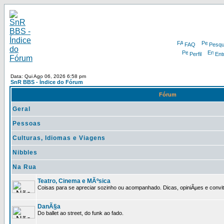
FAQ
Pesqu
Perfil
Ent
Data: Qui Ago 06, 2026 6:58 pm
SnR BBS - Índice do Fórum
Fórum
Geral
Pessoas
Culturas, Idiomas e Viagens
Nibbles
Na Rua
Teatro, Cinema e MÃºsica
Coisas para se apreciar sozinho ou acompanhado. Dicas, opiniÃµes e convit
DanÃ§a
Do ballet ao street, do funk ao fado.