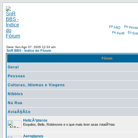
FAQ
Pesqu
Perfil
Ent
Data: Sex Ago 07, 2026 12:33 am
SnR BBS - Índice do Fórum
Fórum
Geral
Pessoas
Culturas, Idiomas e Viagens
Nibbles
Na Rua
AviaÃ§Ã£o
HelicÃ³pteros
Esquilos, Bells, Robinsons e o que mais tiver asas rotatÃ³rias
Aeroplanos