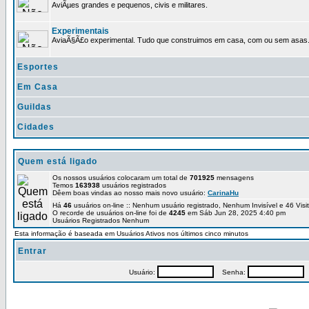
AviÃµes grandes e pequenos, civis e militares.
Experimentais
AviaÃ§Ã£o experimental. Tudo que construimos em casa, com ou sem asas
Esportes
Em Casa
Guildas
Cidades
Quem está ligado
Os nossos usuários colocaram um total de
701925
mensagens
Temos
163938
usuários registrados
Dêem boas vindas ao nosso mais novo usuário:
CarinaHu
Há
46
usuários on-line :: Nenhum usuário registrado, Nenhum Invisível e 46 Vis
O recorde de usuários on-line foi de
4245
em Sáb Jun 28, 2025 4:40 pm
Usuários Registrados Nenhum
Esta informação é baseada em Usuários Ativos nos últimos cinco minutos
Entrar
Usuário:
Senha:
P