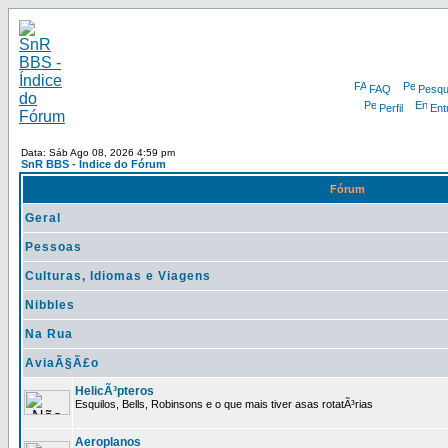
FAQ
Pesqu
Perfil
Ent
Data: Sáb Ago 08, 2026 4:59 pm
SnR BBS - Índice do Fórum
Fórum
Geral
Pessoas
Culturas, Idiomas e Viagens
Nibbles
Na Rua
AviaÃ§Ã£o
HelicÃ³pteros
Esquilos, Bells, Robinsons e o que mais tiver asas rotatÃ³rias
Aeroplanos