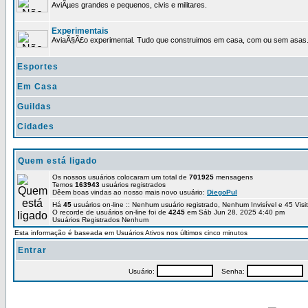
AviÃµes grandes e pequenos, civis e militares.
Experimentais
AviaÃ§Ã£o experimental. Tudo que construimos em casa, com ou sem asas
Esportes
Em Casa
Guildas
Cidades
Quem está ligado
Os nossos usuários colocaram um total de
701925
mensagens
Temos
163943
usuários registrados
Dêem boas vindas ao nosso mais novo usuário:
DiegoPul
Há
45
usuários on-line :: Nenhum usuário registrado, Nenhum Invisível e 45 Vis
O recorde de usuários on-line foi de
4245
em Sáb Jun 28, 2025 4:40 pm
Usuários Registrados Nenhum
Esta informação é baseada em Usuários Ativos nos últimos cinco minutos
Entrar
Usuário:
Senha:
P