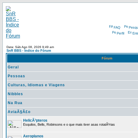
FAQ
Pesqu
Perfil
Ent
Data: Sáb Ago 08, 2026 9:49 am
SnR BBS - Índice do Fórum
Fórum
Geral
Pessoas
Culturas, Idiomas e Viagens
Nibbles
Na Rua
AviaÃ§Ã£o
HelicÃ³pteros
Esquilos, Bells, Robinsons e o que mais tiver asas rotatÃ³rias
Aeroplanos