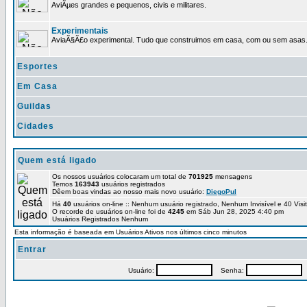
AviÃµes grandes e pequenos, civis e militares.
Experimentais
AviaÃ§Ã£o experimental. Tudo que construimos em casa, com ou sem asas
Esportes
Em Casa
Guildas
Cidades
Quem está ligado
Os nossos usuários colocaram um total de
701925
mensagens
Temos
163943
usuários registrados
Dêem boas vindas ao nosso mais novo usuário:
DiegoPul
Há
40
usuários on-line :: Nenhum usuário registrado, Nenhum Invisível e 40 Vis
O recorde de usuários on-line foi de
4245
em Sáb Jun 28, 2025 4:40 pm
Usuários Registrados Nenhum
Esta informação é baseada em Usuários Ativos nos últimos cinco minutos
Entrar
Usuário:
Senha:
P