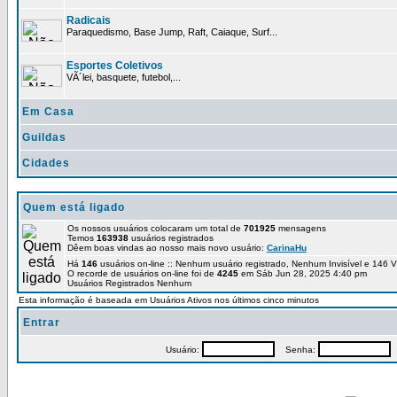
Radicais
Paraquedismo, Base Jump, Raft, Caiaque, Surf...
Esportes Coletivos
VÃ´lei, basquete, futebol,...
Em Casa
Guildas
Cidades
Quem está ligado
Os nossos usuários colocaram um total de
701925
mensagens
Temos
163938
usuários registrados
Dêem boas vindas ao nosso mais novo usuário:
CarinaHu
Há
146
usuários on-line :: Nenhum usuário registrado, Nenhum Invisível e 146 V
O recorde de usuários on-line foi de
4245
em Sáb Jun 28, 2025 4:40 pm
Usuários Registrados Nenhum
Esta informação é baseada em Usuários Ativos nos últimos cinco minutos
Entrar
Usuário:
Senha:
P