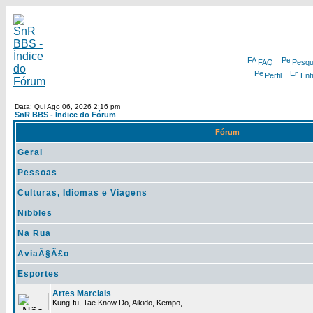
FAQ
Pesqu
Perfil
Ent
Data: Qui Ago 06, 2026 2:16 pm
SnR BBS - Índice do Fórum
Fórum
Geral
Pessoas
Culturas, Idiomas e Viagens
Nibbles
Na Rua
AviaÃ§Ã£o
Esportes
Artes Marciais
Kung-fu, Tae Know Do, Aikido, Kempo,...