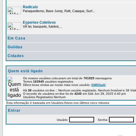
Radicais
Paraquedismo, Base Jump, Raft, Caiaque, Surf...
Esportes Coletivos
VÃ´lei, basquete, futebol,...
Em Casa
Guildas
Cidades
Quem está ligado
Os nossos usuários colocaram um total de
701925
mensagens
Temos
163945
usuários registrados
Dêem boas vindas ao nosso mais novo usuário:
GWGSalli
Há
38
usuários on-line :: Nenhum usuário registrado, Nenhum Invisível e 38 Vis
O recorde de usuários on-line foi de
4245
em Sáb Jun 28, 2025 4:40 pm
Usuários Registrados Nenhum
Esta informação é baseada em Usuários Ativos nos últimos cinco minutos
Entrar
Usuário:
Senha:
P