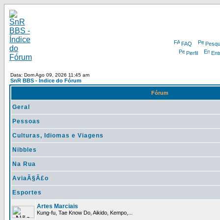
FAQ
Pesqu
Perfil
Ent
Data: Dom Ago 09, 2026 11:45 am
SnR BBS - Índice do Fórum
Fórum
Geral
Pessoas
Culturas, Idiomas e Viagens
Nibbles
Na Rua
AviaÃ§Ã£o
Esportes
Artes Marciais
Kung-fu, Tae Know Do, Aikido, Kempo,...