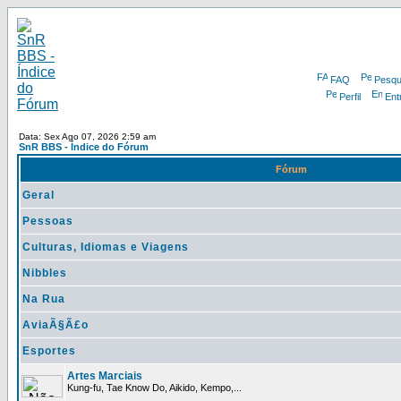
FAQ
Pesqu
Perfil
Ent
Data: Sex Ago 07, 2026 2:59 am
SnR BBS - Índice do Fórum
Fórum
Geral
Pessoas
Culturas, Idiomas e Viagens
Nibbles
Na Rua
AviaÃ§Ã£o
Esportes
Artes Marciais
Kung-fu, Tae Know Do, Aikido, Kempo,...