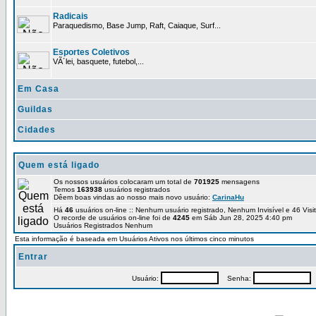
Radicais
Paraquedismo, Base Jump, Raft, Caiaque, Surf...
Esportes Coletivos
VÃ´lei, basquete, futebol,...
Em Casa
Guildas
Cidades
Quem está ligado
Os nossos usuários colocaram um total de
701925
mensagens
Temos
163938
usuários registrados
Dêem boas vindas ao nosso mais novo usuário:
CarinaHu
Há
46
usuários on-line :: Nenhum usuário registrado, Nenhum Invisível e 46 Vis
O recorde de usuários on-line foi de
4245
em Sáb Jun 28, 2025 4:40 pm
Usuários Registrados Nenhum
Esta informação é baseada em Usuários Ativos nos últimos cinco minutos
Entrar
Usuário:
Senha:
P