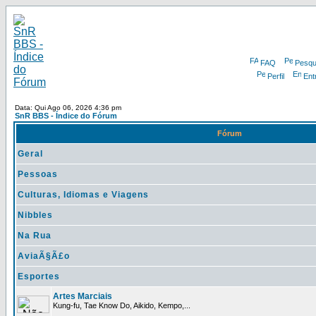
FAQ
Pesqu
Perfil
Ent
Data: Qui Ago 06, 2026 4:36 pm
SnR BBS - Índice do Fórum
Fórum
Geral
Pessoas
Culturas, Idiomas e Viagens
Nibbles
Na Rua
AviaÃ§Ã£o
Esportes
Artes Marciais
Kung-fu, Tae Know Do, Aikido, Kempo,...