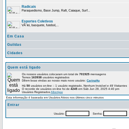
Radicais
Paraquedismo, Base Jump, Raft, Caiaque, Surf...
Esportes Coletivos
VÃ´lei, basquete, futebol,...
Em Casa
Guildas
Cidades
Quem está ligado
Os nossos usuários colocaram um total de
701925
mensagens
Temos
163938
usuários registrados
Dêem boas vindas ao nosso mais novo usuário:
CarinaHu
Há
50
usuários on-line :: 1 usuário registrado, Nenhum Invisível e 49 Visitantes
O recorde de usuários on-line foi de
4245
em Sáb Jun 28, 2025 4:40 pm
Usuários Registrados
Albertjaw
Esta informação é baseada em Usuários Ativos nos últimos cinco minutos
Entrar
Usuário:
Senha:
P