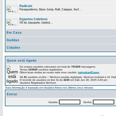
Radicais
Paraquedismo, Base Jump, Raft, Caiaque, Surf...
Esportes Coletivos
VÃ´lei, basquete, futebol,...
Em Casa
Guildas
Cidades
Quem está ligado
Os nossos usuários colocaram um total de
701925
mensagens
Temos
163940
usuários registrados
Dêem boas vindas ao nosso mais novo usuário:
nakrutkapfCappy
Há
41
usuários on-line :: Nenhum usuário registrado, Nenhum Invisível e 41 Vis
O recorde de usuários on-line foi de
4245
em Sáb Jun 28, 2025 4:40 pm
Usuários Registrados Nenhum
Esta informação é baseada em Usuários Ativos nos últimos cinco minutos
Entrar
Usuário:
Senha:
P