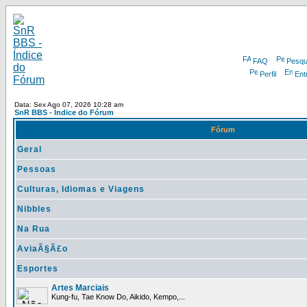
FAQ
Pesqu
Perfil
Ent
Data: Sex Ago 07, 2026 10:28 am
SnR BBS - Índice do Fórum
Fórum
Geral
Pessoas
Culturas, Idiomas e Viagens
Nibbles
Na Rua
AviaÃ§Ã£o
Esportes
Artes Marciais
Kung-fu, Tae Know Do, Aikido, Kempo,...