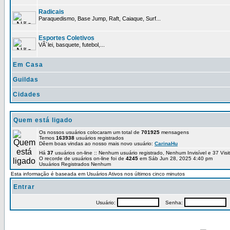
Radicais
Paraquedismo, Base Jump, Raft, Caiaque, Surf...
Esportes Coletivos
VÃ´lei, basquete, futebol,...
Em Casa
Guildas
Cidades
Quem está ligado
Os nossos usuários colocaram um total de
701925
mensagens
Temos
163938
usuários registrados
Dêem boas vindas ao nosso mais novo usuário:
CarinaHu
Há
37
usuários on-line :: Nenhum usuário registrado, Nenhum Invisível e 37 Vis
O recorde de usuários on-line foi de
4245
em Sáb Jun 28, 2025 4:40 pm
Usuários Registrados Nenhum
Esta informação é baseada em Usuários Ativos nos últimos cinco minutos
Entrar
Usuário:
Senha:
P