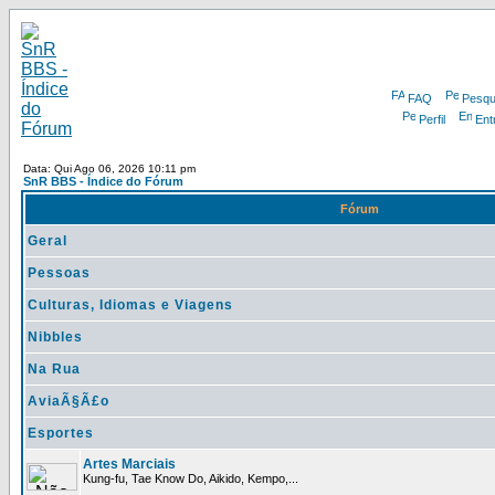
FAQ
Pesqu
Perfil
Ent
Data: Qui Ago 06, 2026 10:11 pm
SnR BBS - Índice do Fórum
Fórum
Geral
Pessoas
Culturas, Idiomas e Viagens
Nibbles
Na Rua
AviaÃ§Ã£o
Esportes
Artes Marciais
Kung-fu, Tae Know Do, Aikido, Kempo,...