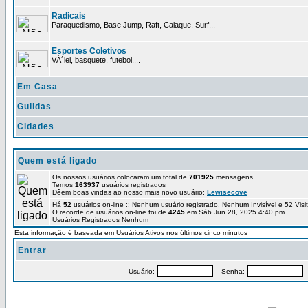
Radicais
Paraquedismo, Base Jump, Raft, Caiaque, Surf...
Esportes Coletivos
VÃ´lei, basquete, futebol,...
Em Casa
Guildas
Cidades
Quem está ligado
Os nossos usuários colocaram um total de
701925
mensagens
Temos
163937
usuários registrados
Dêem boas vindas ao nosso mais novo usuário:
Lewisecove
Há
52
usuários on-line :: Nenhum usuário registrado, Nenhum Invisível e 52 Vis
O recorde de usuários on-line foi de
4245
em Sáb Jun 28, 2025 4:40 pm
Usuários Registrados Nenhum
Esta informação é baseada em Usuários Ativos nos últimos cinco minutos
Entrar
Usuário:
Senha:
P