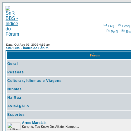
FAQ
Pesqu
Perfil
Ent
Data: Qui Ago 06, 2026 4:16 am
SnR BBS - Índice do Fórum
Fórum
Geral
Pessoas
Culturas, Idiomas e Viagens
Nibbles
Na Rua
AviaÃ§Ã£o
Esportes
Artes Marciais
Kung-fu, Tae Know Do, Aikido, Kempo,...