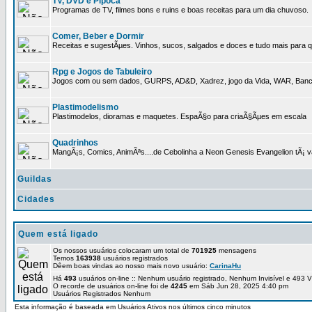
TV, DVD e Pipoca
Programas de TV, filmes bons e ruins e boas receitas para um dia chuvoso.
Comer, Beber e Dormir
Receitas e sugestÃµes. Vinhos, sucos, salgados e doces e tudo mais para q
Rpg e Jogos de Tabuleiro
Jogos com ou sem dados, GURPS, AD&D, Xadrez, jogo da Vida, WAR, Banco I
Plastimodelismo
Plastimodelos, dioramas e maquetes. EspaÃ§o para criaÃ§Ãµes em escala
Quadrinhos
MangÃ¡s, Comics, AnimÃªs....de Cebolinha a Neon Genesis Evangelion tÃ¡ va
Guildas
Cidades
Quem está ligado
Os nossos usuários colocaram um total de
701925
mensagens
Temos
163938
usuários registrados
Dêem boas vindas ao nosso mais novo usuário:
CarinaHu
Há
493
usuários on-line :: Nenhum usuário registrado, Nenhum Invisível e 493 V
O recorde de usuários on-line foi de
4245
em Sáb Jun 28, 2025 4:40 pm
Usuários Registrados Nenhum
Esta informação é baseada em Usuários Ativos nos últimos cinco minutos