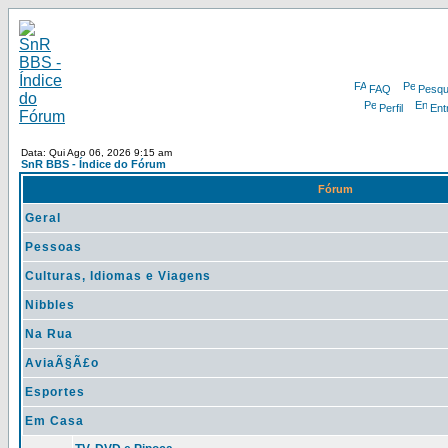
FAQ
Pesqu
Perfil
Ent
Data: Qui Ago 06, 2026 9:15 am
SnR BBS - Índice do Fórum
Fórum
Geral
Pessoas
Culturas, Idiomas e Viagens
Nibbles
Na Rua
AviaÃ§Ã£o
Esportes
Em Casa