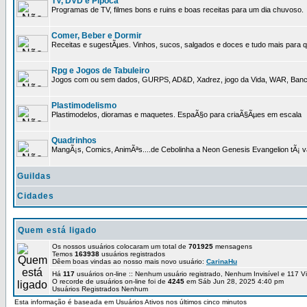
TV, DVD e Pipoca
Programas de TV, filmes bons e ruins e boas receitas para um dia chuvoso.
Comer, Beber e Dormir
Receitas e sugestÃµes. Vinhos, sucos, salgados e doces e tudo mais para q
Rpg e Jogos de Tabuleiro
Jogos com ou sem dados, GURPS, AD&D, Xadrez, jogo da Vida, WAR, Banco I
Plastimodelismo
Plastimodelos, dioramas e maquetes. EspaÃ§o para criaÃ§Ãµes em escala
Quadrinhos
MangÃ¡s, Comics, AnimÃªs....de Cebolinha a Neon Genesis Evangelion tÃ¡ va
Guildas
Cidades
Quem está ligado
Os nossos usuários colocaram um total de
701925
mensagens
Temos
163938
usuários registrados
Dêem boas vindas ao nosso mais novo usuário:
CarinaHu
Há
117
usuários on-line :: Nenhum usuário registrado, Nenhum Invisível e 117 V
O recorde de usuários on-line foi de
4245
em Sáb Jun 28, 2025 4:40 pm
Usuários Registrados Nenhum
Esta informação é baseada em Usuários Ativos nos últimos cinco minutos