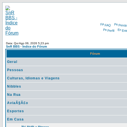
FAQ
Pesqu
Perfil
Ent
Data: Qui Ago 06, 2026 5:23 pm
SnR BBS - Índice do Fórum
Fórum
Geral
Pessoas
Culturas, Idiomas e Viagens
Nibbles
Na Rua
AviaÃ§Ã£o
Esportes
Em Casa