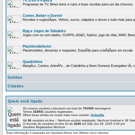
TV, DVD e Pipoca
Programas de TV, filmes bons e ruins e boas receitas para um dia chuvoso.
Comer, Beber e Dormir
Receitas e sugestÃµes. Vinhos, sucos, salgados e doces e tudo mais para q
Rpg e Jogos de Tabuleiro
Jogos com ou sem dados, GURPS, AD&D, Xadrez, jogo da Vida, WAR, Banco I
Plastimodelismo
Plastimodelos, dioramas e maquetes. EspaÃ§o para criaÃ§Ãµes em escala
Quadrinhos
MangÃ¡s, Comics, AnimÃªs....de Cebolinha a Neon Genesis Evangelion tÃ¡ va
Guildas
Cidades
Quem está ligado
Os nossos usuários colocaram um total de
701925
mensagens
Temos
163941
usuários registrados
Dêem boas vindas ao nosso mais novo usuário:
GidgetNe
Há
36
usuários on-line :: Nenhum usuário registrado, Nenhum Invisível e 36 Vis
O recorde de usuários on-line foi de
4245
em Sáb Jun 28, 2025 4:40 pm
Usuários Registrados Nenhum
Esta informação é baseada em Usuários Ativos nos últimos cinco minutos