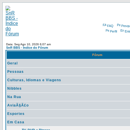
FAQ
Pesqu
Perfil
Ent
Data: Seg Ago 10, 2026 6:07 am
SnR BBS - Índice do Fórum
Fórum
Geral
Pessoas
Culturas, Idiomas e Viagens
Nibbles
Na Rua
AviaÃ§Ã£o
Esportes
Em Casa