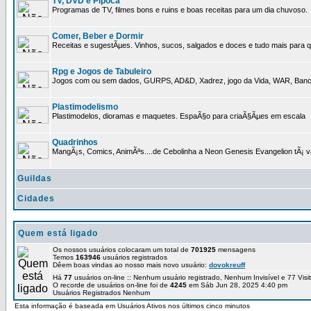
TV, DVD e Pipoca
Programas de TV, filmes bons e ruins e boas receitas para um dia chuvoso.
Comer, Beber e Dormir
Receitas e sugestÃµes. Vinhos, sucos, salgados e doces e tudo mais para q
Rpg e Jogos de Tabuleiro
Jogos com ou sem dados, GURPS, AD&D, Xadrez, jogo da Vida, WAR, Banco I
Plastimodelismo
Plastimodelos, dioramas e maquetes. EspaÃ§o para criaÃ§Ãµes em escala
Quadrinhos
MangÃ¡s, Comics, AnimÃªs....de Cebolinha a Neon Genesis Evangelion tÃ¡ va
Guildas
Cidades
Quem está ligado
Os nossos usuários colocaram um total de
701925
mensagens
Temos
163946
usuários registrados
Dêem boas vindas ao nosso mais novo usuário:
dovokreuff
Há
77
usuários on-line :: Nenhum usuário registrado, Nenhum Invisível e 77 Vis
O recorde de usuários on-line foi de
4245
em Sáb Jun 28, 2025 4:40 pm
Usuários Registrados Nenhum
Esta informação é baseada em Usuários Ativos nos últimos cinco minutos