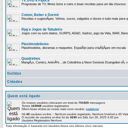
TV, DVD e Pipoca
Programas de TV, filmes bons e ruins e boas receitas para um dia chuvoso.
Comer, Beber e Dormir
Receitas e sugestÃµes. Vinhos, sucos, salgados e doces e tudo mais para q
Rpg e Jogos de Tabuleiro
Jogos com ou sem dados, GURPS, AD&D, Xadrez, jogo da Vida, WAR, Banco I
Plastimodelismo
Plastimodelos, dioramas e maquetes. EspaÃ§o para criaÃ§Ãµes em escala
Quadrinhos
MangÃ¡s, Comics, AnimÃªs....de Cebolinha a Neon Genesis Evangelion tÃ¡ va
Guildas
Cidades
Quem está ligado
Os nossos usuários colocaram um total de
701925
mensagens
Temos
163948
usuários registrados
Dêem boas vindas ao nosso mais novo usuário:
yadalvep
Há
40
usuários on-line :: Nenhum usuário registrado, Nenhum Invisível e 40 Vis
O recorde de usuários on-line foi de
4245
em Sáb Jun 28, 2025 4:40 pm
Usuários Registrados Nenhum
Esta informação é baseada em Usuários Ativos nos últimos cinco minutos