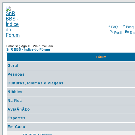
FAQ
Pesqu
Perfil
Ent
Data: Seg Ago 10, 2026 7:40 am
SnR BBS - Índice do Fórum
Fórum
Geral
Pessoas
Culturas, Idiomas e Viagens
Nibbles
Na Rua
AviaÃ§Ã£o
Esportes
Em Casa